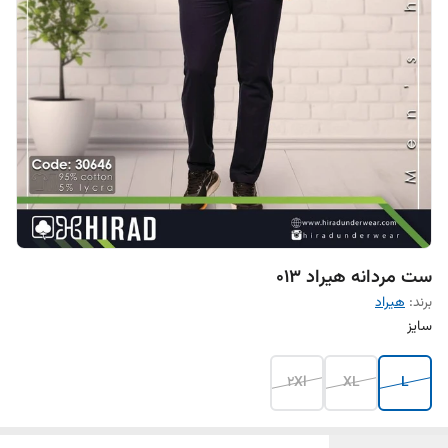
ست مردانه هیراد 013
برند:
هیراد
سایز
2Xl
XL
L