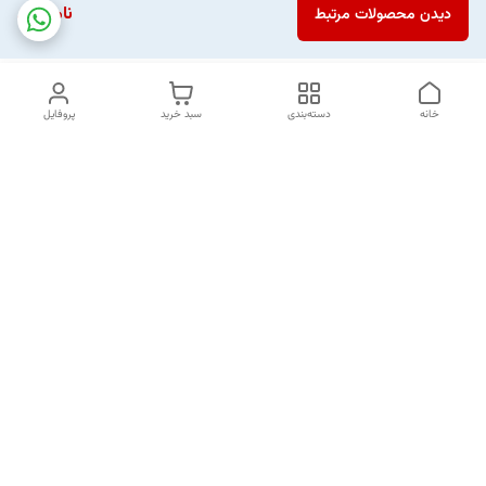
ناموجود
دیدن محصولات مرتبط
خانه
دسته‌بندی
سبد خرید
پروفایل
دسترسی سریع
تماس با ما
شکایات
خرید اقساطی
قوانین و مقررات
درباره ما
نحوه ارسال
سیاست حریم خصوصی