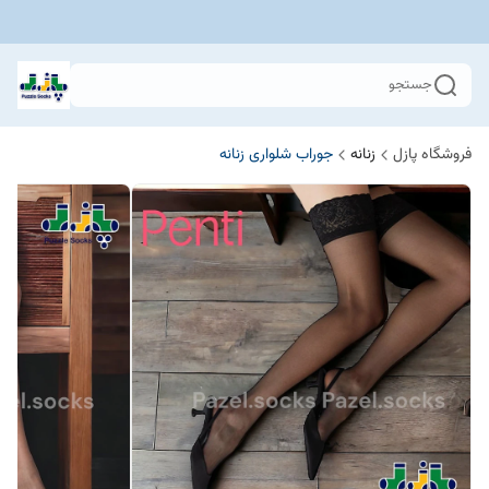
جستجو
فروشگاه پازل
زنانه
جوراب شلواری زنانه