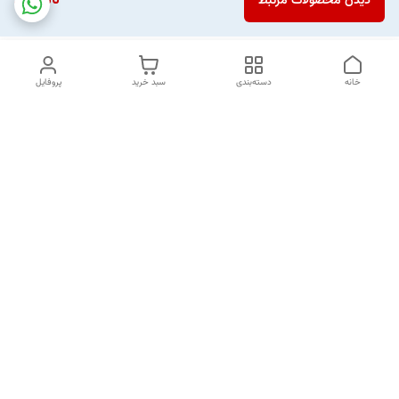
ناموجود
دیدن محصولات مرتبط
خانه
دسته‌بندی
سبد خرید
پروفایل
دسترسی سریع
تماس با ما
شکایات
خرید اقساطی
قوانین و مقررات
درباره ما
نحوه ارسال
سیاست حریم خصوصی