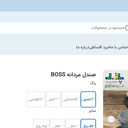
جستجو در محصولات
تماس با ما
خرید اقساطی
درباره ما
صندل مردانه BOSS
رنگ
سبز
مشکی
کرم
طوسی
سایز
45-45
43
42
40-41