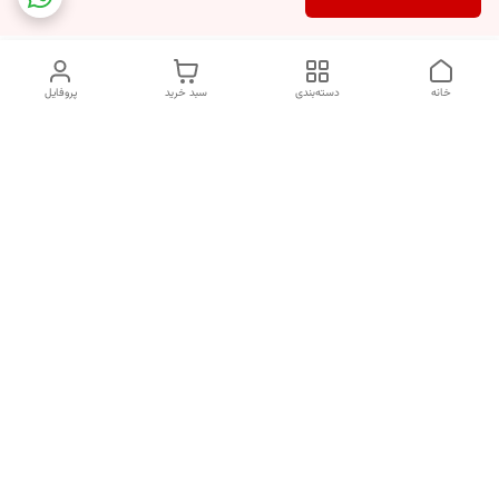
خانه
دسته‌بندی
سبد خرید
پروفایل
دسترسی سریع
تماس با ما
شکایات
خرید اقساطی
قوانین و مقررات
درباره ما
نحوه ارسال
سیاست حریم خصوصی