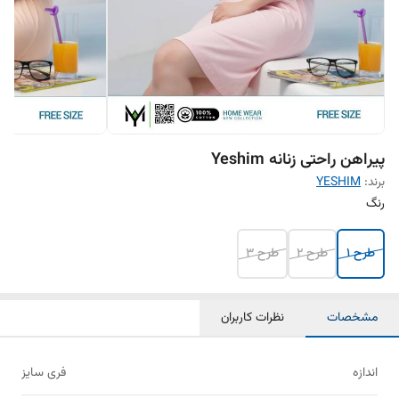
پیراهن راحتی زنانه Yeshim
برند:
YESHIM
رنگ
طرح 1
طرح 2
طرح 3
مشخصات
نظرات کاربران
اندازه
فری سایز