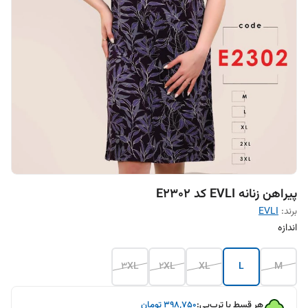
پیراهن زنانه EVLI کد E2302
برند:
EVLI
اندازه
3XL
2XL
XL
L
M
هر قسط با ترب‌پی:
۳۹۸٬۷۵۰
تومان