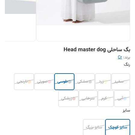
بگ ساحلی Head master dog
برند:
Cr
رنگ
سفید
زرد
مشکی
طوسی
صورتی
نارنجی
آبی
کرم
سرخابی
زرشکی
سایز
سایز کوچک
سایز بزرگ