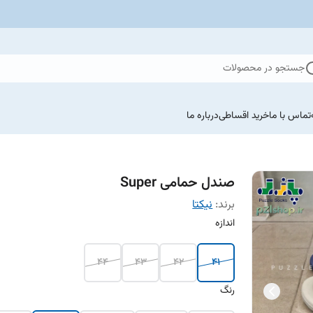
جستجو در محصولات
تماس با ما
خرید اقساطی
درباره ما
صندل حمامی Super
برند:
نیکتا
اندازه
44
43
42
41
رنگ