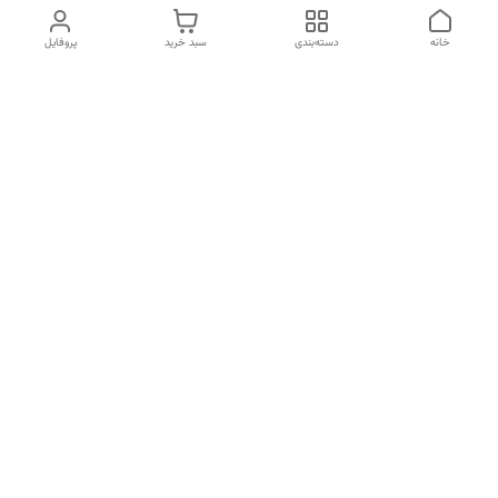
خانه
دسته‌بندی
سبد خرید
پروفایل
دسترسی سریع
تماس با ما
شکایات
خرید اقساطی
قوانین و مقررات
درباره ما
نحوه ارسال
سیاست حریم خصوصی
هفت روز هفته ، از ساعت 10 الی 22 پاسخگوی شما هستیم