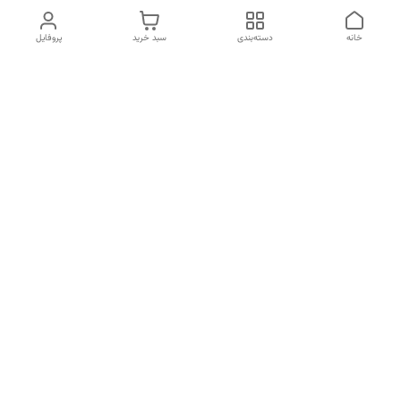
خانه
دسته‌بندی
سبد خرید
پروفایل
دسترسی سریع
تماس با ما
شکایات
خرید اقساطی
قوانین و مقررات
درباره ما
نحوه ارسال
سیاست حریم خصوصی
هفت روز هفته ، از ساعت 10 الی 22 پاسخگوی شما هستیم