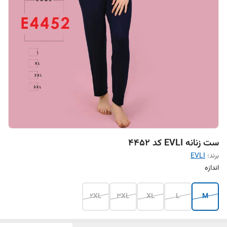
ست زنانه EVLI کد 4452
برند:
EVLI
اندازه
2XL
3XL
XL
L
M