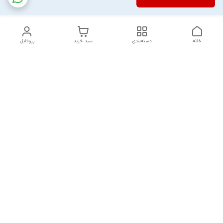
خانه
دسته‌بندی
سبد خرید
پروفایل
دسترسی سریع
تماس با ما
شکایات
خرید اقساطی
قوانین و مقررات
درباره ما
نحوه ارسال
سیاست حریم خصوصی