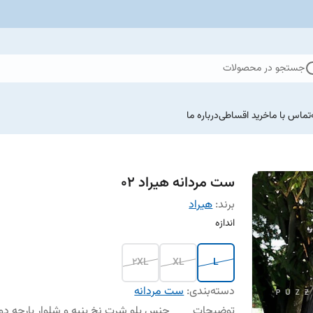
جستجو در محصولات
تماس با ما
خرید اقساطی
درباره ما
ست مردانه هیراد 02
برند:
هیراد
اندازه
2XL
XL
L
دسته‌بندی
:
ست مردانه
توضیحات
جنس پلو شرت نخ پنبه و شلوار پارچه د