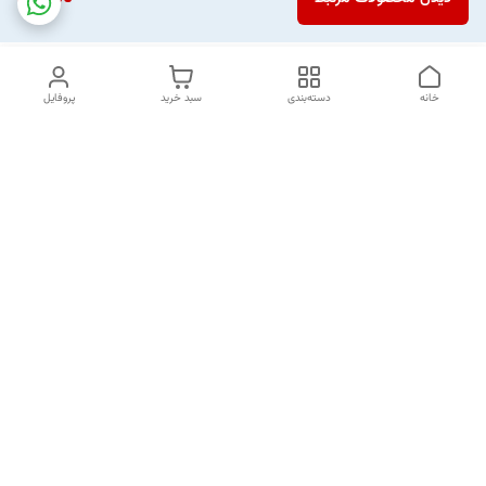
خانه
دسته‌بندی
سبد خرید
پروفایل
دسترسی سریع
تماس با ما
شکایات
خرید اقساطی
قوانین و مقررات
درباره ما
نحوه ارسال
سیاست حریم خصوصی