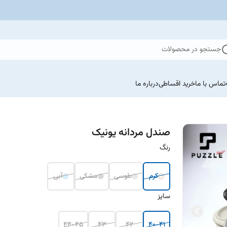
جستجو در محصولات
تماس با ما
خرید اقساطی
درباره ما
صندل مردانه یونیک
رنگ
کرم
طوسی
مشکی
آبی
سایز
44-45
43
42
40-41