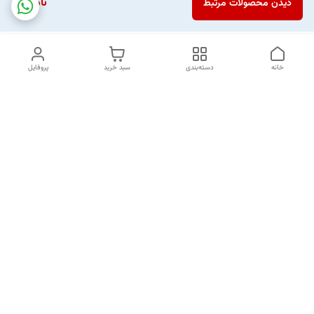
ناموجود
دیدن محصولات مرتبط
خانه
دسته‌بندی
سبد خرید
پروفایل
دسترسی سریع
تماس با ما
شکایات
خرید اقساطی
قوانین و مقررات
درباره ما
نحوه ارسال
سیاست حریم خصوصی