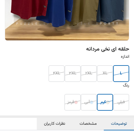
حلقه ای نخی مردانه
اندازه
4XL
3XL
2XL
XL
L
رنگ
فیلی
کرم
آبی
قرمز
توضیحات
مشخصات
نظرات کاربران