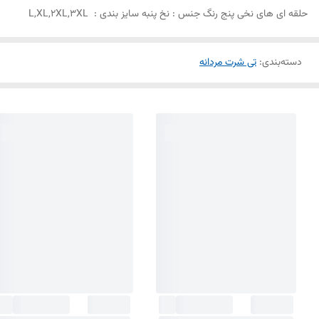
حلقه ای های نخی پنج رنگ جنس : نخ پنبه سایز بندی : L,XL,2XL,3XL ‎
دسته‌بندی
:
تی شرت مردانه