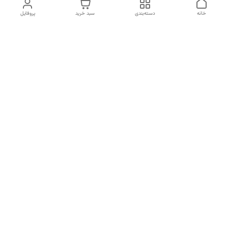
خانه
دسته‌بندی
سبد خرید
پروفایل
دسترسی سریع
تماس با ما
شکایات
خرید اقساطی
قوانین و مقررات
درباره ما
نحوه ارسال
سیاست حریم خصوصی
هفت روز هفته ، از ساعت 10 الی 22 پاسخگوی شما هستیم
جهت خرید حضوری به آدرس : تهران اتوبان ارتش مرکز خرید پرنیان طبقه