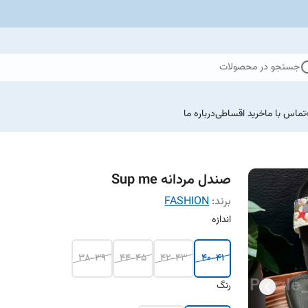
جستجو در محصولات
تماس با ما
خرید اقساطی
درباره ما
صندل مردانه Sup me
برند:
FASHION
اندازه
38-39
44-45
42-43
40-41
رنگ