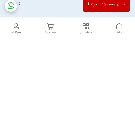
ناموجود
دیدن محصولات مرتبط
خانه
دسته‌بندی
سبد خرید
پروفایل
دسترسی سریع
تماس با ما
شکایات
خرید اقساطی
قوانین و مقررات
درباره ما
نحوه ارسال
سیاست حریم خصوصی