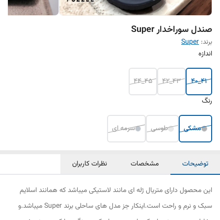
صندل سوراخدار Super
برند:
Super
اندازه
45_44
43_42
41_40
رنگ
مشکی
طوسی
سرمه ای
توضیحات
مشخصات
نظرات کاربران
این محصول دارای متریال ژله ای مانند لاستیکی میباشد که همانند اسلایم
سبک و نرم و راحت است.اینکار جز مدل های ساحلی برند Super میباشد.و