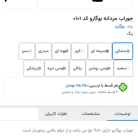
جوراب مردانه بوگارو کد 0101
برند:
بوگارو
رنگ
مشکی
سرمه ای
کرم
قهوه ای
سدری
سبز
سفید
طوسی روشن
زغالی
طوسی تیره
زرشکی
هر قسط با ترب‌پی:
۸۵٬۲۵۰
تومان
۴ قسط ماهانه. بدون سود، چک و ضامن.
توضیحات
مشخصات
نظرات کاربران
جوراب بوگارو دارای 80% نخ می باشد و از دوام بالایی برخوردار است