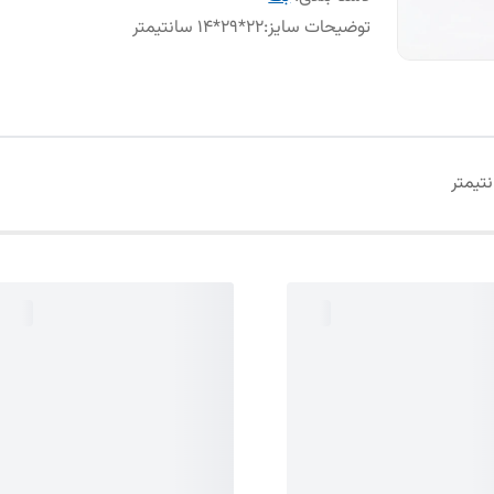
توضیحات سایز
:
22*29*14 سانتیمتر