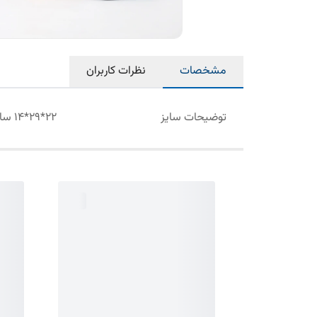
مشخصات
نظرات کاربران
توضیحات سایز
22*29*14 سانتیمتر