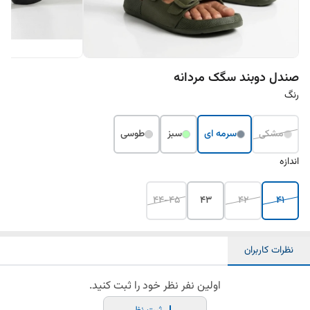
صندل دو‌بند سگک مردانه
رنگ
مشکی
سرمه ای
سبز
طوسی
اندازه
44-45
43
42
41
نظرات کاربران
اولین نفر نظر خود را ثبت کنید.