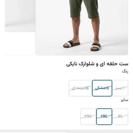
ست حلقه ای و شلوارک نایکی
رنگ
سبز
مشکی
سرمه ای
سایز
3XL
2XL
XL