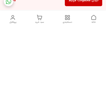
ناموجود
دیدن محصولات مرتبط
خانه
دسته‌بندی
سبد خرید
پروفایل
دسترسی سریع
تماس با ما
شکایات
خرید اقساطی
قوانین و مقررات
درباره ما
نحوه ارسال
سیاست حریم خصوصی