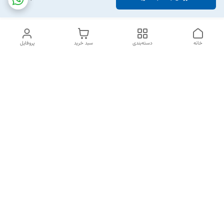
خانه
دسته‌بندی
سبد خرید
پروفایل
دسترسی سریع
تماس با ما
شکایات
خرید اقساطی
قوانین و مقررات
درباره ما
نحوه ارسال
سیاست حریم خصوصی