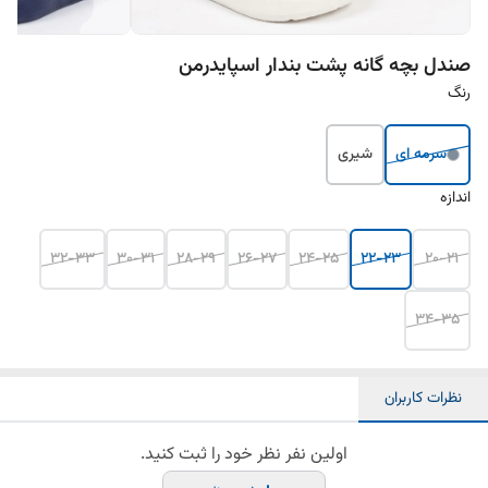
صندل بچه گانه پشت بندار اسپایدرمن
رنگ
سرمه ای
شیری
اندازه
32-33
30-31
28-29
26-27
24-25
22-23
20-21
34-35
نظرات کاربران
اولین نفر نظر خود را ثبت کنید.