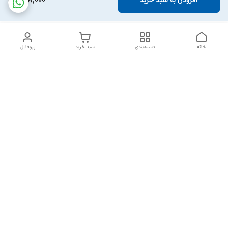
768,000
افزودن به سبد خرید
خانه
دسته‌بندی
سبد خرید
پروفایل
دسترسی سریع
تماس با ما
شکایات
خرید اقساطی
قوانین و مقررات
درباره ما
نحوه ارسال
سیاست حریم خصوصی