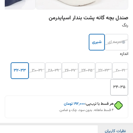
صندل بچه گانه پشت بندار اسپایدرمن
رنگ
سرمه ای
شیری
اندازه
32-33
30-31
28-29
26-27
24-25
22-23
20-21
34-35
هر قسط با ترب‌پی:
۱۹۲٬۰۰۰
تومان
۴ قسط ماهانه. بدون سود، چک و ضامن.
نظرات کاربران