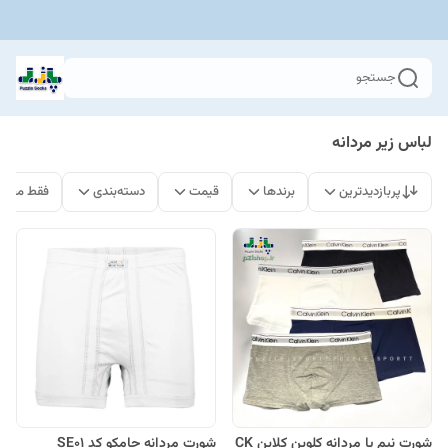
جستجو
لباس زیر مردانه
پربازدیدترین
برندها
قیمت
دسته‌بندی
فقط محصو
شورت نیم پا مردانه کلوین کلاین CK
شورت مردانه جامکو کد SE01