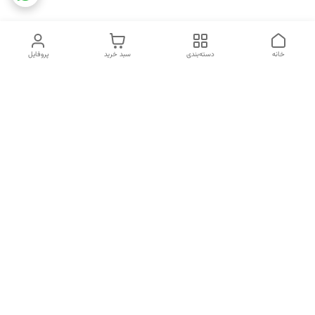
خانه
دسته‌بندی
سبد خرید
پروفایل
دسترسی سریع
تماس با ما
شکایات
خرید اقساطی
قوانین و مقررات
درباره ما
نحوه ارسال
سیاست حریم خصوصی