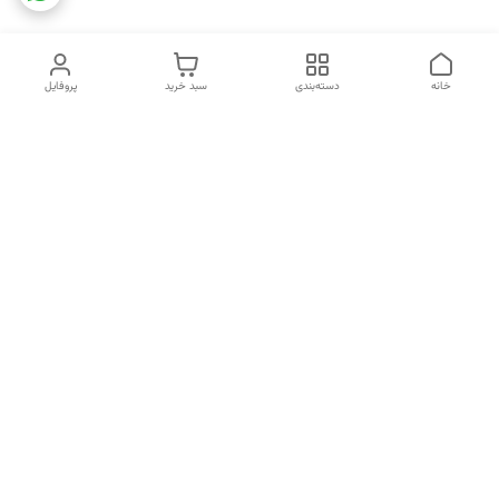
خانه
دسته‌بندی
سبد خرید
پروفایل
دسترسی سریع
تماس با ما
شکایات
خرید اقساطی
قوانین و مقررات
درباره ما
نحوه ارسال
سیاست حریم خصوصی